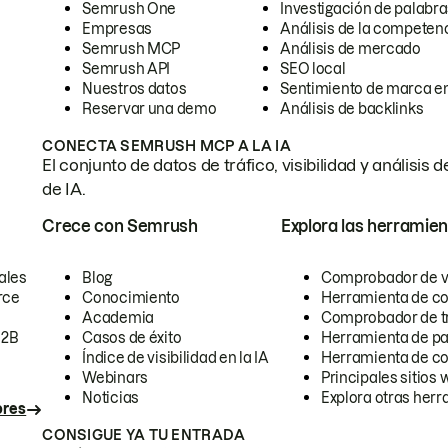
Semrush One
Investigación de palabra
Empresas
Análisis de la competen
Semrush MCP
Análisis de mercado
Semrush API
SEO local
Nuestros datos
Sentimiento de marca en
Reservar una demo
Análisis de backlinks
CONECTA SEMRUSH MCP A LA IA
El conjunto de datos de tráfico, visibilidad y anális
de IA.
Crece con Semrush
Explora las herramien
ales
Blog
Comprobador de vis
rce
Conocimiento
Herramienta de c
Academia
Comprobador de trá
B2B
Casos de éxito
Herramienta de pa
Índice de visibilidad en la IA
Herramienta de c
Webinars
Principales sitios 
Noticias
Explora otras herr
ores
CONSIGUE YA TU ENTRADA