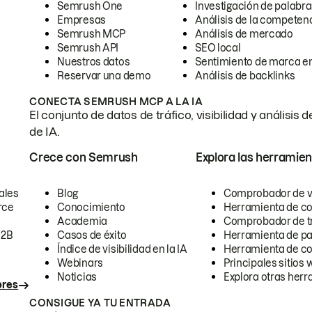
Semrush One
Investigación de palabra
Empresas
Análisis de la competen
Semrush MCP
Análisis de mercado
Semrush API
SEO local
Nuestros datos
Sentimiento de marca en
Reservar una demo
Análisis de backlinks
CONECTA SEMRUSH MCP A LA IA
El conjunto de datos de tráfico, visibilidad y anális
de IA.
Crece con Semrush
Explora las herramien
ales
Blog
Comprobador de vis
rce
Conocimiento
Herramienta de c
Academia
Comprobador de trá
B2B
Casos de éxito
Herramienta de pa
Índice de visibilidad en la IA
Herramienta de c
Webinars
Principales sitios 
Noticias
Explora otras herr
ores
CONSIGUE YA TU ENTRADA