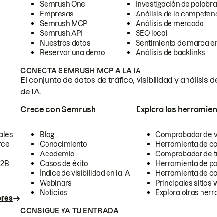
Semrush One
Investigación de palabra
Empresas
Análisis de la competen
Semrush MCP
Análisis de mercado
Semrush API
SEO local
Nuestros datos
Sentimiento de marca en
Reservar una demo
Análisis de backlinks
CONECTA SEMRUSH MCP A LA IA
El conjunto de datos de tráfico, visibilidad y anális
de IA.
Crece con Semrush
Explora las herramien
ales
Blog
Comprobador de vis
rce
Conocimiento
Herramienta de c
Academia
Comprobador de trá
B2B
Casos de éxito
Herramienta de pa
Índice de visibilidad en la IA
Herramienta de c
Webinars
Principales sitios 
Noticias
Explora otras herr
ores
CONSIGUE YA TU ENTRADA