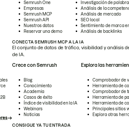
Semrush One
Investigación de palabra
Empresas
Análisis de la competen
Semrush MCP
Análisis de mercado
Semrush API
SEO local
Nuestros datos
Sentimiento de marca en
Reservar una demo
Análisis de backlinks
CONECTA SEMRUSH MCP A LA IA
El conjunto de datos de tráfico, visibilidad y anális
de IA.
Crece con Semrush
Explora las herramien
ales
Blog
Comprobador de vis
rce
Conocimiento
Herramienta de c
Academia
Comprobador de trá
B2B
Casos de éxito
Herramienta de pa
Índice de visibilidad en la IA
Herramienta de c
Webinars
Principales sitios 
Noticias
Explora otras herr
ores
CONSIGUE YA TU ENTRADA