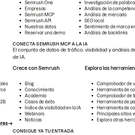
Semrush One
Investigación de palabra
Empresas
Análisis de la competen
Semrush MCP
Análisis de mercado
Semrush API
SEO local
Nuestros datos
Sentimiento de marca en
Reservar una demo
Análisis de backlinks
CONECTA SEMRUSH MCP A LA IA
El conjunto de datos de tráfico, visibilidad y anális
de IA.
Crece con Semrush
Explora las herramien
ales
Blog
Comprobador de vis
rce
Conocimiento
Herramienta de c
Academia
Comprobador de trá
B2B
Casos de éxito
Herramienta de pa
Índice de visibilidad en la IA
Herramienta de c
Webinars
Principales sitios 
Noticias
Explora otras herr
ores
CONSIGUE YA TU ENTRADA