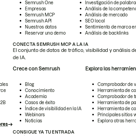
Semrush One
Investigación de palabra
Empresas
Análisis de la competen
Semrush MCP
Análisis de mercado
Semrush API
SEO local
Nuestros datos
Sentimiento de marca en
Reservar una demo
Análisis de backlinks
CONECTA SEMRUSH MCP A LA IA
El conjunto de datos de tráfico, visibilidad y anális
de IA.
Crece con Semrush
Explora las herramien
ales
Blog
Comprobador de vis
rce
Conocimiento
Herramienta de c
Academia
Comprobador de trá
B2B
Casos de éxito
Herramienta de pa
Índice de visibilidad en la IA
Herramienta de c
Webinars
Principales sitios 
Noticias
Explora otras herr
ores
CONSIGUE YA TU ENTRADA