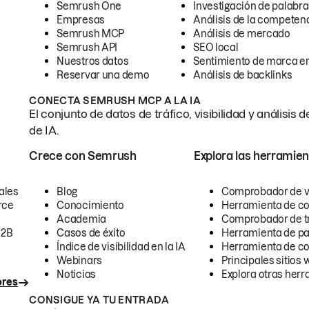
Semrush One
Investigación de palabra
Empresas
Análisis de la competen
Semrush MCP
Análisis de mercado
Semrush API
SEO local
Nuestros datos
Sentimiento de marca en
Reservar una demo
Análisis de backlinks
CONECTA SEMRUSH MCP A LA IA
El conjunto de datos de tráfico, visibilidad y anális
de IA.
Crece con Semrush
Explora las herramien
ales
Blog
Comprobador de vis
rce
Conocimiento
Herramienta de c
Academia
Comprobador de trá
B2B
Casos de éxito
Herramienta de pa
Índice de visibilidad en la IA
Herramienta de c
Webinars
Principales sitios 
Noticias
Explora otras herr
ores
CONSIGUE YA TU ENTRADA