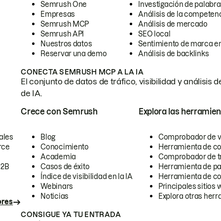
Semrush One
Investigación de palabra
Empresas
Análisis de la competen
Semrush MCP
Análisis de mercado
Semrush API
SEO local
Nuestros datos
Sentimiento de marca en
Reservar una demo
Análisis de backlinks
CONECTA SEMRUSH MCP A LA IA
El conjunto de datos de tráfico, visibilidad y anális
de IA.
Crece con Semrush
Explora las herramien
ales
Blog
Comprobador de vis
rce
Conocimiento
Herramienta de c
Academia
Comprobador de trá
B2B
Casos de éxito
Herramienta de pa
Índice de visibilidad en la IA
Herramienta de c
Webinars
Principales sitios 
Noticias
Explora otras herr
ores
CONSIGUE YA TU ENTRADA