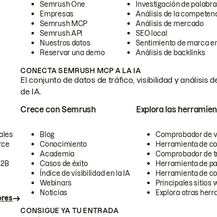
Semrush One
Investigación de palabra
Empresas
Análisis de la competen
Semrush MCP
Análisis de mercado
Semrush API
SEO local
Nuestros datos
Sentimiento de marca en
Reservar una demo
Análisis de backlinks
CONECTA SEMRUSH MCP A LA IA
El conjunto de datos de tráfico, visibilidad y anális
de IA.
Crece con Semrush
Explora las herramien
ales
Blog
Comprobador de vis
rce
Conocimiento
Herramienta de c
Academia
Comprobador de trá
B2B
Casos de éxito
Herramienta de pa
Índice de visibilidad en la IA
Herramienta de c
Webinars
Principales sitios 
Noticias
Explora otras herr
ores
CONSIGUE YA TU ENTRADA