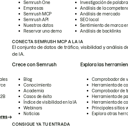
Semrush One
Investigación de palabra
Empresas
Análisis de la competen
Semrush MCP
Análisis de mercado
Semrush API
SEO local
Nuestros datos
Sentimiento de marca en
Reservar una demo
Análisis de backlinks
CONECTA SEMRUSH MCP A LA IA
El conjunto de datos de tráfico, visibilidad y anális
de IA.
Crece con Semrush
Explora las herramien
ales
Blog
Comprobador de vis
rce
Conocimiento
Herramienta de c
Academia
Comprobador de trá
B2B
Casos de éxito
Herramienta de pa
Índice de visibilidad en la IA
Herramienta de c
Webinars
Principales sitios 
Noticias
Explora otras herr
ores
CONSIGUE YA TU ENTRADA