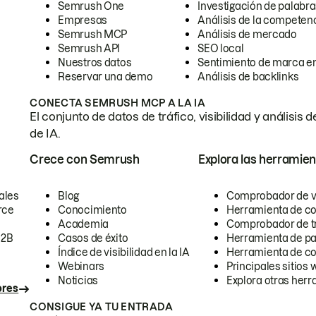
Semrush One
Investigación de palabra
Empresas
Análisis de la competen
Semrush MCP
Análisis de mercado
Semrush API
SEO local
Nuestros datos
Sentimiento de marca en
Reservar una demo
Análisis de backlinks
CONECTA SEMRUSH MCP A LA IA
El conjunto de datos de tráfico, visibilidad y anális
de IA.
Crece con Semrush
Explora las herramien
ales
Blog
Comprobador de vis
rce
Conocimiento
Herramienta de c
Academia
Comprobador de trá
B2B
Casos de éxito
Herramienta de pa
Índice de visibilidad en la IA
Herramienta de c
Webinars
Principales sitios 
Noticias
Explora otras herr
ores
CONSIGUE YA TU ENTRADA