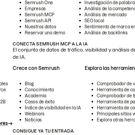
Semrush One
Investigación de palabra
Empresas
Análisis de la competen
Semrush MCP
Análisis de mercado
Semrush API
SEO local
Nuestros datos
Sentimiento de marca en
Reservar una demo
Análisis de backlinks
CONECTA SEMRUSH MCP A LA IA
El conjunto de datos de tráfico, visibilidad y anális
de IA.
Crece con Semrush
Explora las herramien
ales
Blog
Comprobador de vis
rce
Conocimiento
Herramienta de c
Academia
Comprobador de trá
B2B
Casos de éxito
Herramienta de pa
Índice de visibilidad en la IA
Herramienta de c
Webinars
Principales sitios 
Noticias
Explora otras herr
ores
CONSIGUE YA TU ENTRADA