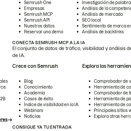
Semrush One
Investigación de palabra
Empresas
Análisis de la competen
Semrush MCP
Análisis de mercado
Semrush API
SEO local
Nuestros datos
Sentimiento de marca en
Reservar una demo
Análisis de backlinks
CONECTA SEMRUSH MCP A LA IA
El conjunto de datos de tráfico, visibilidad y anális
de IA.
Crece con Semrush
Explora las herramien
ales
Blog
Comprobador de vis
rce
Conocimiento
Herramienta de c
Academia
Comprobador de trá
B2B
Casos de éxito
Herramienta de pa
Índice de visibilidad en la IA
Herramienta de c
Webinars
Principales sitios 
Noticias
Explora otras herr
ores
CONSIGUE YA TU ENTRADA