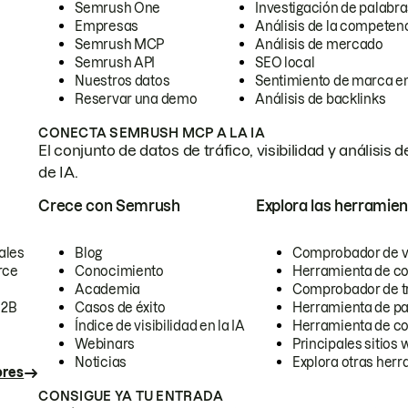
Semrush One
Investigación de palabra
Empresas
Análisis de la competen
Semrush MCP
Análisis de mercado
Semrush API
SEO local
Nuestros datos
Sentimiento de marca en
Reservar una demo
Análisis de backlinks
CONECTA SEMRUSH MCP A LA IA
El conjunto de datos de tráfico, visibilidad y anális
de IA.
Crece con Semrush
Explora las herramien
ales
Blog
Comprobador de vis
rce
Conocimiento
Herramienta de c
Academia
Comprobador de trá
B2B
Casos de éxito
Herramienta de pa
Índice de visibilidad en la IA
Herramienta de c
Webinars
Principales sitios 
Noticias
Explora otras herr
ores
CONSIGUE YA TU ENTRADA