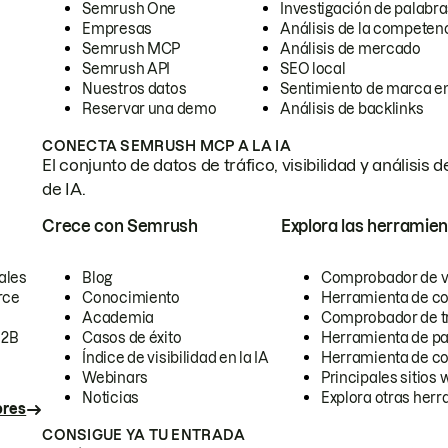
Semrush One
Investigación de palabra
Empresas
Análisis de la competen
Semrush MCP
Análisis de mercado
Semrush API
SEO local
Nuestros datos
Sentimiento de marca en
Reservar una demo
Análisis de backlinks
CONECTA SEMRUSH MCP A LA IA
El conjunto de datos de tráfico, visibilidad y anális
de IA.
Crece con Semrush
Explora las herramien
ales
Blog
Comprobador de vis
rce
Conocimiento
Herramienta de c
Academia
Comprobador de trá
B2B
Casos de éxito
Herramienta de pa
Índice de visibilidad en la IA
Herramienta de c
Webinars
Principales sitios 
Noticias
Explora otras herr
ores
CONSIGUE YA TU ENTRADA