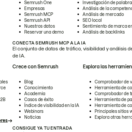
Semrush One
Investigación de palabra
Empresas
Análisis de la competen
Semrush MCP
Análisis de mercado
Semrush API
SEO local
Nuestros datos
Sentimiento de marca en
Reservar una demo
Análisis de backlinks
CONECTA SEMRUSH MCP A LA IA
El conjunto de datos de tráfico, visibilidad y anális
de IA.
Crece con Semrush
Explora las herramien
ales
Blog
Comprobador de vis
rce
Conocimiento
Herramienta de c
Academia
Comprobador de trá
B2B
Casos de éxito
Herramienta de pa
Índice de visibilidad en la IA
Herramienta de c
Webinars
Principales sitios 
Noticias
Explora otras herr
ores
CONSIGUE YA TU ENTRADA