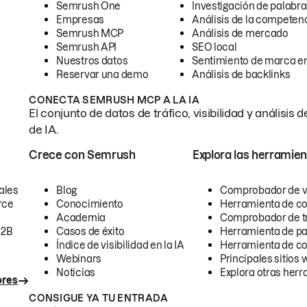
Semrush One
Investigación de palabra
Empresas
Análisis de la competen
Semrush MCP
Análisis de mercado
Semrush API
SEO local
Nuestros datos
Sentimiento de marca en
Reservar una demo
Análisis de backlinks
CONECTA SEMRUSH MCP A LA IA
El conjunto de datos de tráfico, visibilidad y anális
de IA.
Crece con Semrush
Explora las herramien
ales
Blog
Comprobador de vis
rce
Conocimiento
Herramienta de c
Academia
Comprobador de trá
B2B
Casos de éxito
Herramienta de pa
Índice de visibilidad en la IA
Herramienta de c
Webinars
Principales sitios 
Noticias
Explora otras herr
ores
CONSIGUE YA TU ENTRADA