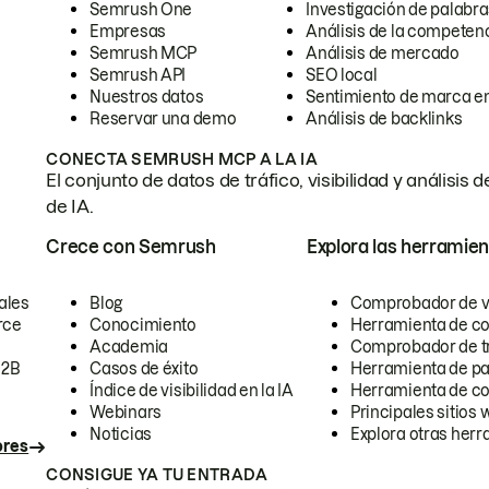
Semrush One
Investigación de palabra
Empresas
Análisis de la competen
Semrush MCP
Análisis de mercado
Semrush API
SEO local
Nuestros datos
Sentimiento de marca en
Reservar una demo
Análisis de backlinks
CONECTA SEMRUSH MCP A LA IA
El conjunto de datos de tráfico, visibilidad y anális
de IA.
Crece con Semrush
Explora las herramien
ales
Blog
Comprobador de vis
rce
Conocimiento
Herramienta de c
Academia
Comprobador de trá
B2B
Casos de éxito
Herramienta de pa
Índice de visibilidad en la IA
Herramienta de c
Webinars
Principales sitios 
Noticias
Explora otras herr
ores
CONSIGUE YA TU ENTRADA