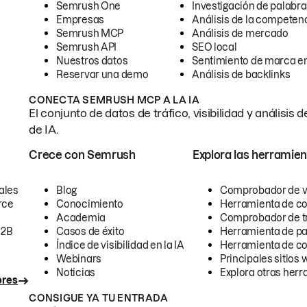
Semrush One
Investigación de palabra
Empresas
Análisis de la competen
Semrush MCP
Análisis de mercado
Semrush API
SEO local
Nuestros datos
Sentimiento de marca en
Reservar una demo
Análisis de backlinks
CONECTA SEMRUSH MCP A LA IA
El conjunto de datos de tráfico, visibilidad y anális
de IA.
Crece con Semrush
Explora las herramien
ales
Blog
Comprobador de vis
rce
Conocimiento
Herramienta de c
Academia
Comprobador de trá
B2B
Casos de éxito
Herramienta de pa
Índice de visibilidad en la IA
Herramienta de c
Webinars
Principales sitios 
Noticias
Explora otras herr
ores
CONSIGUE YA TU ENTRADA