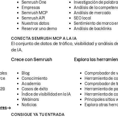
Semrush One
Investigación de palabra
Empresas
Análisis de la competen
Semrush MCP
Análisis de mercado
Semrush API
SEO local
Nuestros datos
Sentimiento de marca en
Reservar una demo
Análisis de backlinks
CONECTA SEMRUSH MCP A LA IA
El conjunto de datos de tráfico, visibilidad y anális
de IA.
Crece con Semrush
Explora las herramien
ales
Blog
Comprobador de vis
rce
Conocimiento
Herramienta de c
Academia
Comprobador de trá
B2B
Casos de éxito
Herramienta de pa
Índice de visibilidad en la IA
Herramienta de c
Webinars
Principales sitios 
Noticias
Explora otras herr
ores
CONSIGUE YA TU ENTRADA