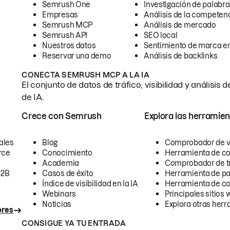
Semrush One
Investigación de palabra
Empresas
Análisis de la competen
Semrush MCP
Análisis de mercado
Semrush API
SEO local
Nuestros datos
Sentimiento de marca en
Reservar una demo
Análisis de backlinks
CONECTA SEMRUSH MCP A LA IA
El conjunto de datos de tráfico, visibilidad y anális
de IA.
Crece con Semrush
Explora las herramien
ales
Blog
Comprobador de vis
rce
Conocimiento
Herramienta de c
Academia
Comprobador de trá
B2B
Casos de éxito
Herramienta de pa
Índice de visibilidad en la IA
Herramienta de c
Webinars
Principales sitios 
Noticias
Explora otras herr
ores
CONSIGUE YA TU ENTRADA