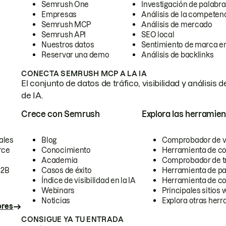
Semrush One
Investigación de palabra
Empresas
Análisis de la competen
Semrush MCP
Análisis de mercado
Semrush API
SEO local
Nuestros datos
Sentimiento de marca en
Reservar una demo
Análisis de backlinks
CONECTA SEMRUSH MCP A LA IA
El conjunto de datos de tráfico, visibilidad y anális
de IA.
Crece con Semrush
Explora las herramien
ales
Blog
Comprobador de vis
rce
Conocimiento
Herramienta de c
Academia
Comprobador de trá
B2B
Casos de éxito
Herramienta de pa
Índice de visibilidad en la IA
Herramienta de c
Webinars
Principales sitios 
Noticias
Explora otras herr
ores
CONSIGUE YA TU ENTRADA