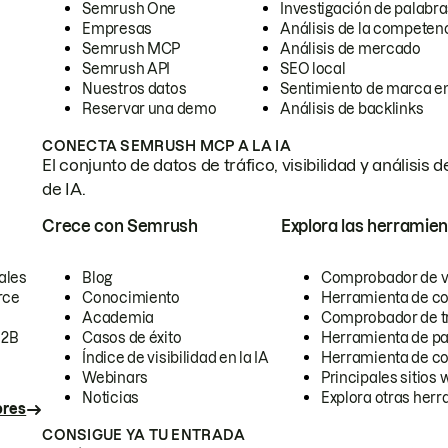
Semrush One
Investigación de palabra
Empresas
Análisis de la competen
Semrush MCP
Análisis de mercado
Semrush API
SEO local
Nuestros datos
Sentimiento de marca en
Reservar una demo
Análisis de backlinks
CONECTA SEMRUSH MCP A LA IA
El conjunto de datos de tráfico, visibilidad y anális
de IA.
Crece con Semrush
Explora las herramien
ales
Blog
Comprobador de vis
rce
Conocimiento
Herramienta de c
Academia
Comprobador de trá
B2B
Casos de éxito
Herramienta de pa
Índice de visibilidad en la IA
Herramienta de c
Webinars
Principales sitios 
Noticias
Explora otras herr
ores
CONSIGUE YA TU ENTRADA