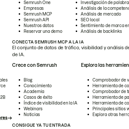
Semrush One
Investigación de palabra
Empresas
Análisis de la competen
Semrush MCP
Análisis de mercado
Semrush API
SEO local
Nuestros datos
Sentimiento de marca en
Reservar una demo
Análisis de backlinks
CONECTA SEMRUSH MCP A LA IA
El conjunto de datos de tráfico, visibilidad y anális
de IA.
Crece con Semrush
Explora las herramien
ales
Blog
Comprobador de vis
rce
Conocimiento
Herramienta de c
Academia
Comprobador de trá
B2B
Casos de éxito
Herramienta de pa
Índice de visibilidad en la IA
Herramienta de c
Webinars
Principales sitios 
Noticias
Explora otras herr
ores
CONSIGUE YA TU ENTRADA