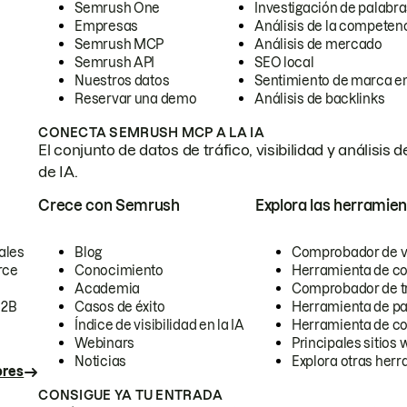
Semrush One
Investigación de palabra
Empresas
Análisis de la competen
Semrush MCP
Análisis de mercado
Semrush API
SEO local
Nuestros datos
Sentimiento de marca en
Reservar una demo
Análisis de backlinks
CONECTA SEMRUSH MCP A LA IA
El conjunto de datos de tráfico, visibilidad y anális
de IA.
Crece con Semrush
Explora las herramien
ales
Blog
Comprobador de vis
rce
Conocimiento
Herramienta de c
Academia
Comprobador de trá
B2B
Casos de éxito
Herramienta de pa
Índice de visibilidad en la IA
Herramienta de c
Webinars
Principales sitios 
Noticias
Explora otras herr
ores
CONSIGUE YA TU ENTRADA