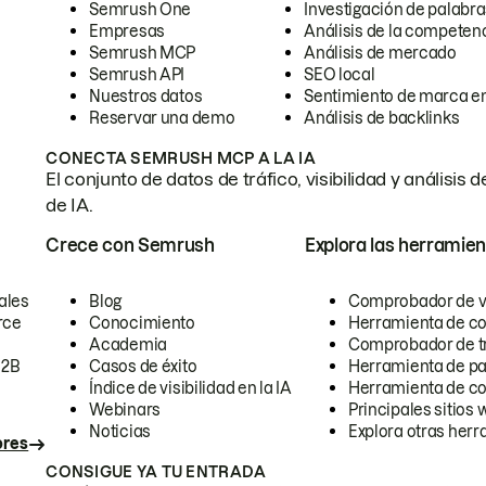
Semrush One
Investigación de palabra
Empresas
Análisis de la competen
Semrush MCP
Análisis de mercado
Semrush API
SEO local
Nuestros datos
Sentimiento de marca en
Reservar una demo
Análisis de backlinks
CONECTA SEMRUSH MCP A LA IA
El conjunto de datos de tráfico, visibilidad y anális
de IA.
Crece con Semrush
Explora las herramien
ales
Blog
Comprobador de vis
rce
Conocimiento
Herramienta de c
Academia
Comprobador de trá
B2B
Casos de éxito
Herramienta de pa
Índice de visibilidad en la IA
Herramienta de c
Webinars
Principales sitios 
Noticias
Explora otras herr
ores
CONSIGUE YA TU ENTRADA