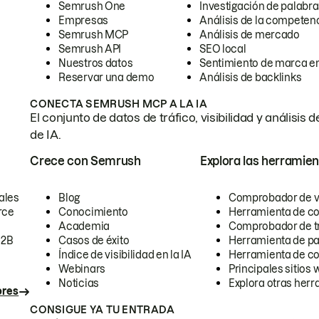
Semrush One
Investigación de palabra
Empresas
Análisis de la competen
Semrush MCP
Análisis de mercado
Semrush API
SEO local
Nuestros datos
Sentimiento de marca en
Reservar una demo
Análisis de backlinks
CONECTA SEMRUSH MCP A LA IA
El conjunto de datos de tráfico, visibilidad y anális
de IA.
Crece con Semrush
Explora las herramien
ales
Blog
Comprobador de vis
rce
Conocimiento
Herramienta de c
Academia
Comprobador de trá
B2B
Casos de éxito
Herramienta de pa
Índice de visibilidad en la IA
Herramienta de c
Webinars
Principales sitios 
Noticias
Explora otras herr
ores
CONSIGUE YA TU ENTRADA