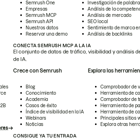
Semrush One
Investigación de palabra
Empresas
Análisis de la competen
Semrush MCP
Análisis de mercado
Semrush API
SEO local
Nuestros datos
Sentimiento de marca en
Reservar una demo
Análisis de backlinks
CONECTA SEMRUSH MCP A LA IA
El conjunto de datos de tráfico, visibilidad y anális
de IA.
Crece con Semrush
Explora las herramien
ales
Blog
Comprobador de vis
rce
Conocimiento
Herramienta de c
Academia
Comprobador de trá
B2B
Casos de éxito
Herramienta de pa
Índice de visibilidad en la IA
Herramienta de c
Webinars
Principales sitios 
Noticias
Explora otras herr
ores
CONSIGUE YA TU ENTRADA