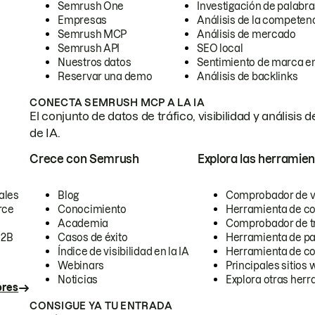
Semrush One
Investigación de palabra
Empresas
Análisis de la competen
Semrush MCP
Análisis de mercado
Semrush API
SEO local
Nuestros datos
Sentimiento de marca en
Reservar una demo
Análisis de backlinks
CONECTA SEMRUSH MCP A LA IA
El conjunto de datos de tráfico, visibilidad y anális
de IA.
Crece con Semrush
Explora las herramien
ales
Blog
Comprobador de vis
rce
Conocimiento
Herramienta de c
Academia
Comprobador de trá
B2B
Casos de éxito
Herramienta de pa
Índice de visibilidad en la IA
Herramienta de c
Webinars
Principales sitios 
Noticias
Explora otras herr
ores
CONSIGUE YA TU ENTRADA