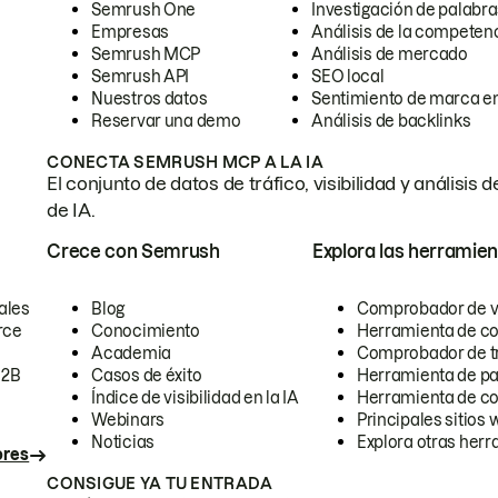
Semrush One
Investigación de palabra
Empresas
Análisis de la competen
Semrush MCP
Análisis de mercado
Semrush API
SEO local
Nuestros datos
Sentimiento de marca en
Reservar una demo
Análisis de backlinks
CONECTA SEMRUSH MCP A LA IA
El conjunto de datos de tráfico, visibilidad y anális
de IA.
Crece con Semrush
Explora las herramien
ales
Blog
Comprobador de vis
rce
Conocimiento
Herramienta de c
Academia
Comprobador de trá
B2B
Casos de éxito
Herramienta de pa
Índice de visibilidad en la IA
Herramienta de c
Webinars
Principales sitios 
Noticias
Explora otras herr
ores
CONSIGUE YA TU ENTRADA