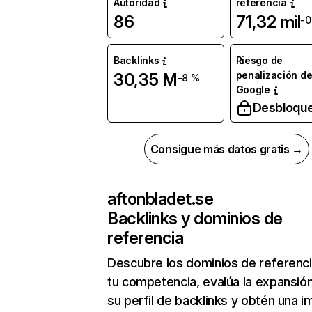
Autoridad
referencia
86
71,32 mil
-0
Backlinks
Riesgo de
penalización d
30,35 M
-8 %
Google
Desbloqu
Consigue más datos gratis →
aftonbladet.se
Backlinks y dominios de
referencia
Descubre los dominios de referenc
tu competencia, evalúa la expansió
su perfil de backlinks y obtén una 