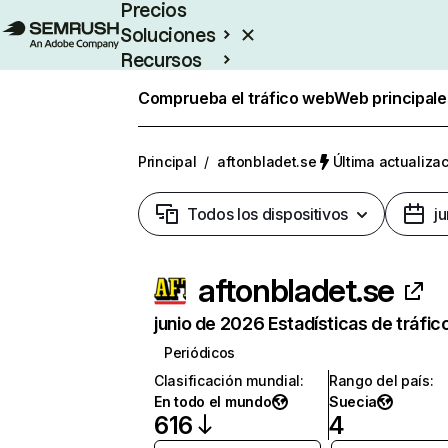
Precios
Soluciones
Recursos
Empresas
Comprueba el tráfico web
Web principale
Principal
/
aftonbladet.se
Última actualizac
Todos los dispositivos
j
aftonbladet.se
junio de 2026 Estadísticas de tráfic
Periódicos
Clasificación mundial
:
Rango del país
:
En todo el mundo
Suecia
616
4