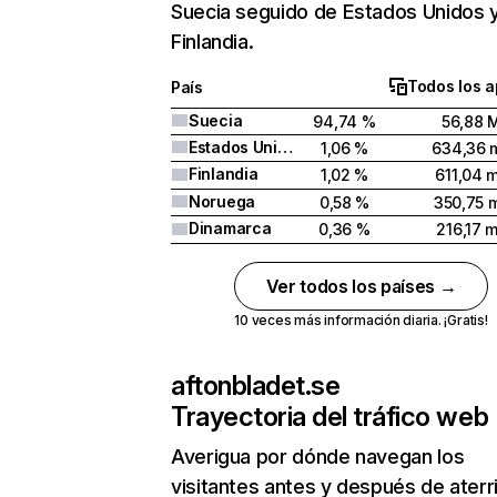
Suecia seguido de Estados Unidos 
Finlandia.
Todos los a
País
Suecia
94,74 %
56,88 
Estados Unidos
1,06 %
634,36 m
Finlandia
1,02 %
611,04 m
Noruega
0,58 %
350,75 m
Dinamarca
0,36 %
216,17 m
Ver todos los países →
10 veces más información diaria. ¡Gratis!
aftonbladet.se
Trayectoria del tráfico web
Averigua por dónde navegan los
visitantes antes y después de aterr