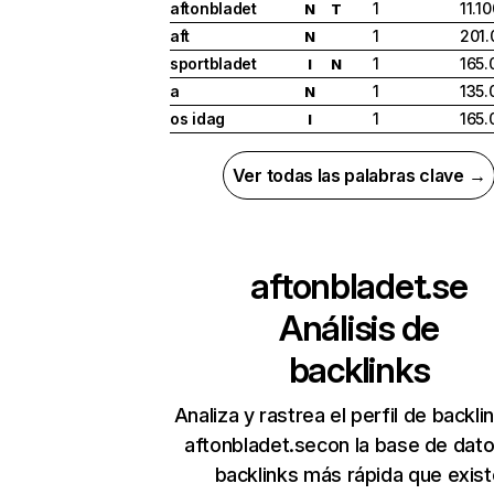
aftonbladet
1
11.1
N
T
aft
1
201.
N
sportbladet
1
165.
I
N
a
1
135.
N
os idag
1
165.
I
Ver todas las palabras clave →
aftonbladet.se
Análisis de
backlinks
Analiza y rastrea el perfil de backli
aftonbladet.secon la base de dat
backlinks más rápida que exist