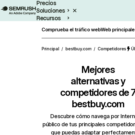
Precios
Soluciones
Recursos
Empresas
Comprueba el tráfico web
Web principale
Principal
/
bestbuy.com
/
Competidores
Ú
Mejores
alternativas y
competidores de 
bestbuy.com
Descubre cómo navega por Intern
público de tus principales competido
que puedas adaptar perfectament