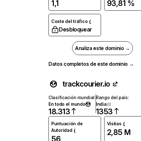
1,1
93,81 %
Coste del tráfico
Desbloquear
Analiza este dominio →
Datos completos de este dominio →
trackcourier.io
Clasificación mundial
:
Rango del país
:
En todo el mundo
India
18.313
1353
Puntuación de
Visitas
Autoridad
2,85 M
56