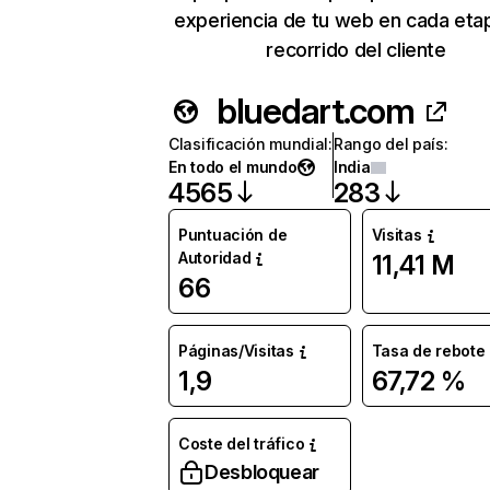
experiencia de tu web en cada eta
recorrido del cliente
bluedart.com
Clasificación mundial
:
Rango del país
:
En todo el mundo
India
4565
283
Puntuación de
Visitas
Autoridad
11,41 M
66
Páginas/Visitas
Tasa de rebote
1,9
67,72 %
Coste del tráfico
Desbloquear