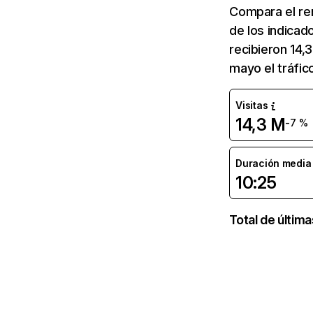
Compara el re
de los indicad
recibieron 14,
mayo el tráfic
Visitas
14,3 M
-7 %
Duración media d
10:25
Total de últim