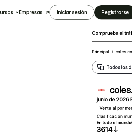
ursos
Empresas
Iniciar sesión
Registrarse
Comprueba el trá
Principal
/
coles.c
Todos los d
coles
junio de 2026 
Venta al por me
Clasificación mun
En todo el mundo
3614