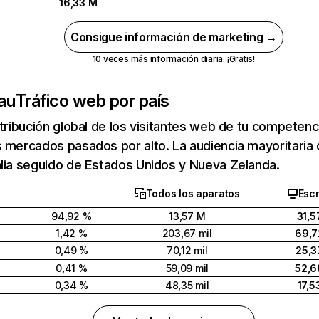
16,33 M
Consigue información de marketing →
10 veces más información diaria. ¡Gratis!
au
Tráfico web por país
stribución global de los visitantes web de tu competen
s mercados pasados por alto. La audiencia mayoritaria
lia seguido de Estados Unidos y Nueva Zelanda.
Todos los aparatos
Escr
94,92 %
13,57 M
31,5
1,42 %
203,67 mil
69,7
0,49 %
70,12 mil
25,3
0,41 %
59,09 mil
52,6
0,34 %
48,35 mil
17,5