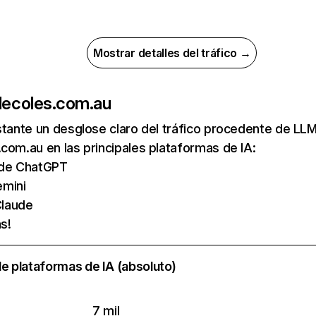
Mostrar detalles del tráfico →
de
coles.com.au
nstante un desglose claro del tráfico procedente de 
com.au en las principales plataformas de IA:
s de ChatGPT
emini
laude
s!
e plataformas de IA (absoluto)
7 mil