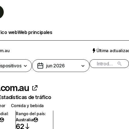
fico web
Web principales
om.au
Última actualizac
ispositivos
jun 2026
.com.au
Estadísticas de tráfico
nor
Comida y bebida
dial
:
Rango del país
:
Australia
62