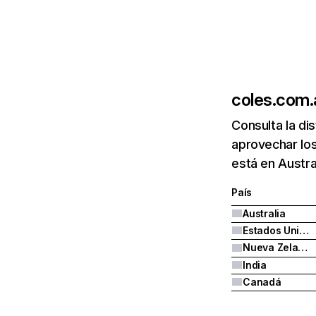
coles.com.
Consulta la di
aprovechar lo
está en Austra
País
Australia
Estados Unidos
Nueva Zelanda
India
Canadá