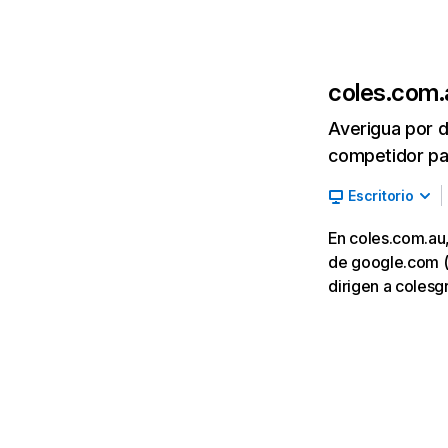
coles.com.
Averigua por d
competidor par
Escritorio
En coles.com.au,
de google.com (3
dirigen a coles