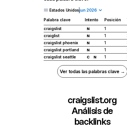
Estados Unidos
jun 2026
Palabra clave
Intento
Posición
craigslist
1
N
craiglist
1
N
craigslist phoenix
1
N
craigslist portland
1
N
craigslist seattle
1
C
N
Ver todas las palabras clave →
craigslist.org
Análisis de
backlinks