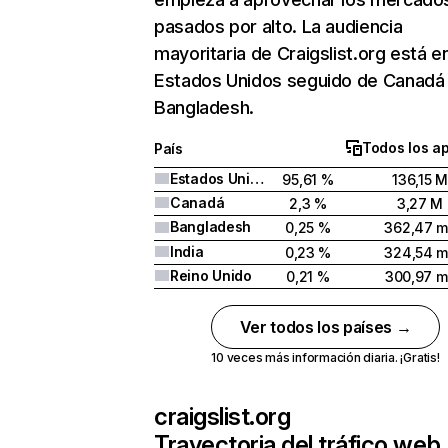
pasados por alto. La audiencia
mayoritaria de Craigslist.org está e
Estados Unidos seguido de Canadá
Bangladesh.
Todos los a
País
Estados Unidos
95,61 %
136,15 M
Canadá
2,3 %
3,27 M
Bangladesh
0,25 %
362,47 m
India
0,23 %
324,54 m
Reino Unido
0,21 %
300,97 m
Ver todos los países →
10 veces más información diaria. ¡Gratis!
craigslist.org
Trayectoria del tráfico web