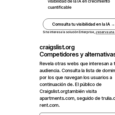
visibilidad de la IA en crecimiento
cuantificable
Comsulta tu visibilidad en la IA 
Si te interesa la solución Enterprise,
¡reserva un
craigslist.org
Competidores y alternativa
Revela otras webs que interesan a 
audiencia. Consulta la lista de domi
por los que navegan los usuarios a
continuación de. El público de
Craigslist.orgtambién visita
apartments.com, seguido de trulia.
rent.com.