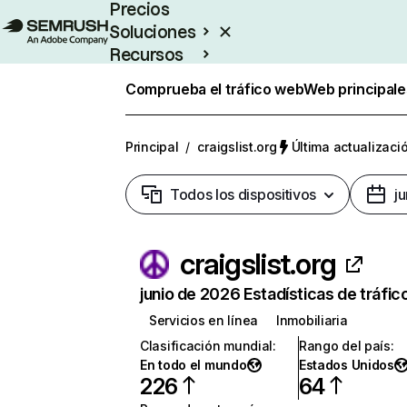
Precios
Soluciones
Recursos
Empresas
Comprueba el tráfico web
Web principale
Principal
/
craigslist.org
Última actualizació
Todos los dispositivos
j
craigslist.org
junio de 2026 Estadísticas de tráfic
Servicios en línea
Inmobiliaria
Clasificación mundial
:
Rango del país
:
En todo el mundo
Estados Unidos
226
64