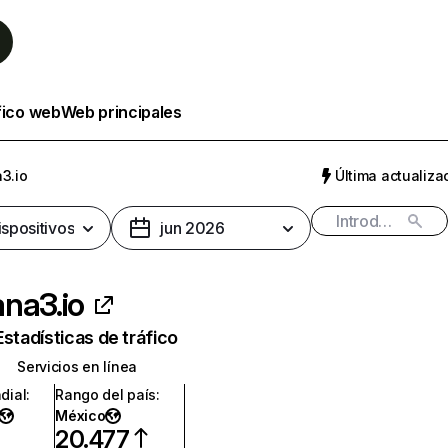
fico web
Web principales
3.io
Última actualizac
ispositivos
jun 2026
na3.io
Estadísticas de tráfico
Servicios en línea
dial
:
Rango del país
:
México
20.477