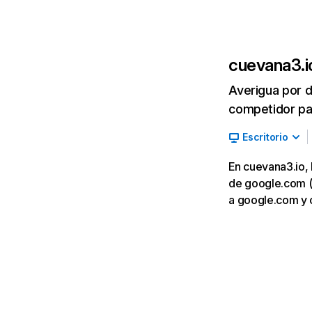
cuevana3.i
Averigua por d
competidor par
Escritorio
En cuevana3.io, 
de google.com (5
a google.com y 