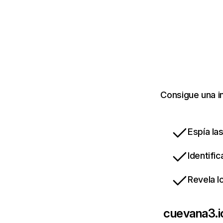
Consigue una i
Espía la
Identifi
Revela l
cuevana3.i