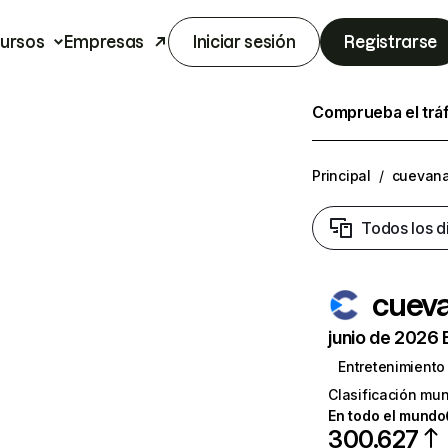
ursos
Empresas
Iniciar sesión
Registrarse
Comprueba el trá
Principal
/
cuevana
Todos los d
cueva
junio de 2026 
Entretenimiento
Clasificación mun
En todo el mundo
300.627