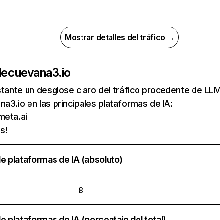
Mostrar detalles del tráfico →
de
cuevana3.io
nstante un desglose claro del tráfico procedente de 
a3.io en las principales plataformas de IA:
meta.ai
s!
e plataformas de IA (absoluto)
8
e plataformas de IA (porcentaje del total)