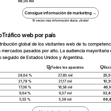
98,05 mil
Consigue información de marketing →
10 veces más información diaria. ¡Gratis!
o
Tráfico web por país
stribución global de los visitantes web de tu competen
 mercados pasados por alto. La audiencia mayoritaria
o seguido de Estados Unidos y Argentina.
Todos los aparatos
Escr
28,64 %
27,83 mil
25,
21,78 %
21,17 mil
10,
17,06 %
16,58 mil
46,
9,64 %
9,37 mil
32,
5,53 %
5,38 mil
68,