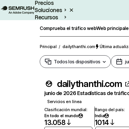
Precios
Soluciones
Recursos
Empresas
Comprueba el tráfico web
Web principale
Principal
/
dailythanthi.com
Última actualiz
Todos los dispositivos
j
dailythanthi.com
junio de 2026 Estadísticas de tráfic
Servicios en línea
Clasificación mundial
:
Rango del país
:
En todo el mundo
India
13.058
1014