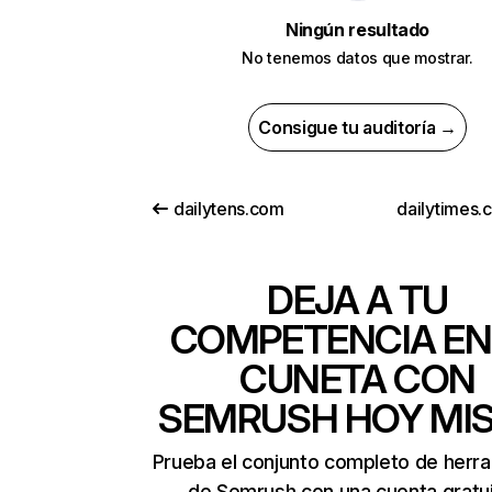
Ningún resultado
No tenemos datos que mostrar.
Consigue tu auditoría →
dailytens.com
dailytimes.
DEJA A TU
COMPETENCIA EN
CUNETA CON
SEMRUSH HOY MI
Prueba el conjunto completo de herr
de Semrush con una cuenta gratui