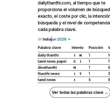
dailythanthi.com, al tiempo que te
proporciona el volumen de búsque
exacto, el coste por clic, la intenció
búsqueda y el nivel de competencia
cada palabra clave.
India
jun 2026
Palabra clave
Intento
Posición
daily thanthi
1
1
I
N
tamil news paper
1
1
C
I
dinathanthi
1
6
N
thanthi news
1
3
I
T
tamil news
5
I
Ver todas las palabras clave →