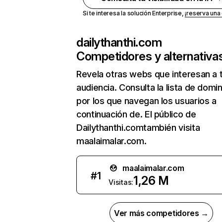
Si te interesa la solución Enterprise,
¡reserva un
dailythanthi.com
Competidores y alternativa
Revela otras webs que interesan a 
audiencia. Consulta la lista de domi
por los que navegan los usuarios a
continuación de. El público de
Dailythanthi.comtambién visita
maalaimalar.com.
maalaimalar.com
#
1
1,26 M
Visitas:
Ver más competidores →