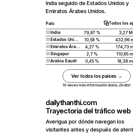
India seguido de Estados Unidos y
Emiratos Árabes Unidos.
Todos los a
País
India
79,87 %
3,27 M
Estados Unidos
10,58 %
432,96 m
Emiratos Árabes Unidos
4,27 %
174,73 m
Singapur
2,7 %
110,65 m
Arabia Saudí
0,45 %
18,38 mi
Ver todos los países →
10 veces más información diaria. ¡Gratis!
dailythanthi.com
Trayectoria del tráfico web
Averigua por dónde navegan los
visitantes antes y después de aterr