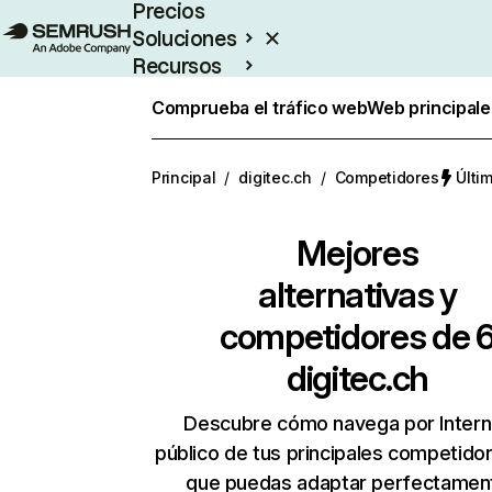
Precios
Soluciones
Recursos
Empresas
Comprueba el tráfico web
Web principale
Principal
/
digitec.ch
/
Competidores
Últi
Mejores
alternativas y
competidores de 
digitec.ch
Descubre cómo navega por Intern
público de tus principales competido
que puedas adaptar perfectament