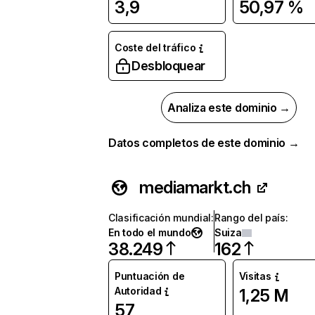
3,9
50,97 %
Coste del tráfico
Desbloquear
Analiza este dominio →
Datos completos de este dominio →
mediamarkt.ch
Clasificación mundial
:
Rango del país
:
En todo el mundo
Suiza
38.249
162
Puntuación de
Visitas
Autoridad
1,25 M
57