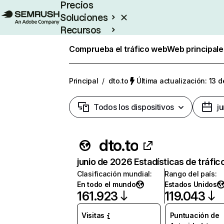
Precios
Soluciones
Recursos
Empresas
Comprueba el tráfico web
Web principale
Principal
/
dto.to
Última actualización: 13 d
Todos los dispositivos
j
dto.to
junio de 2026 Estadísticas de tráfic
Clasificación mundial
:
Rango del país
:
En todo el mundo
Estados Unidos
161.923
119.043
Visitas
Puntuación de