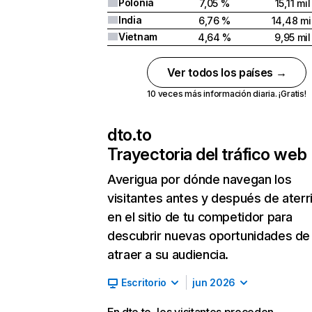
Polonia
7,05 %
15,11 mil
India
6,76 %
14,48 mi
Vietnam
4,64 %
9,95 mil
Ver todos los países →
10 veces más información diaria. ¡Gratis!
dto.to
Trayectoria del tráfico web
Averigua por dónde navegan los
visitantes antes y después de aterr
en el sitio de tu competidor para
descubrir nuevas oportunidades de
atraer a su audiencia.
Escritorio
jun 2026