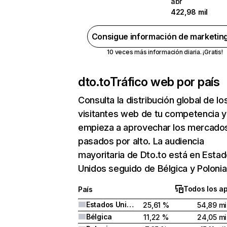
abr
422,98 mil
Consigue información de marketin
10 veces más información diaria. ¡Gratis!
dto.to
Tráfico web por país
Consulta la distribución global de lo
visitantes web de tu competencia y
empieza a aprovechar los mercado
pasados por alto. La audiencia
mayoritaria de Dto.to está en Esta
Unidos seguido de Bélgica y Polonia
Todos los a
País
Estados Unidos
25,61 %
54,89 mi
Bélgica
11,22 %
24,05 mi