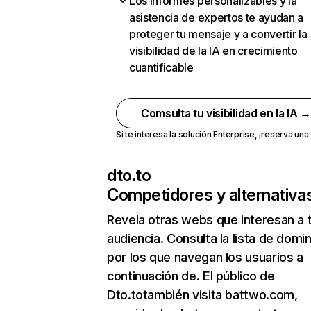
Los informes personalizables y la
asistencia de expertos te ayudan a
proteger tu mensaje y a convertir la
visibilidad de la IA en crecimiento
cuantificable
Comsulta tu visibilidad en la IA 
Si te interesa la solución Enterprise,
¡reserva un
dto.to
Competidores y alternativa
Revela otras webs que interesan a 
audiencia. Consulta la lista de domi
por los que navegan los usuarios a
continuación de. El público de
Dto.totambién visita battwo.com,