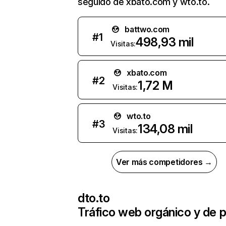
seguido de xbato.com y wto.to.
battwo.com
#
1
498,93 mil
Visitas:
xbato.com
#
2
1,72 M
Visitas:
wto.to
#
3
134,08 mil
Visitas:
Ver más competidores →
dto.to
Tráfico web orgánico y de 