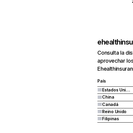
ehealthins
Consulta la di
aprovechar los
Ehealthinsura
País
Estados Unidos
China
Canadá
Reino Unido
Filipinas