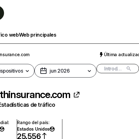
fico web
Web principales
insurance.com
Última actualizac
ispositivos
jun 2026
thinsurance.com
Estadísticas de tráfico
dial
:
Rango del país
:
Estados Unidos
25.556