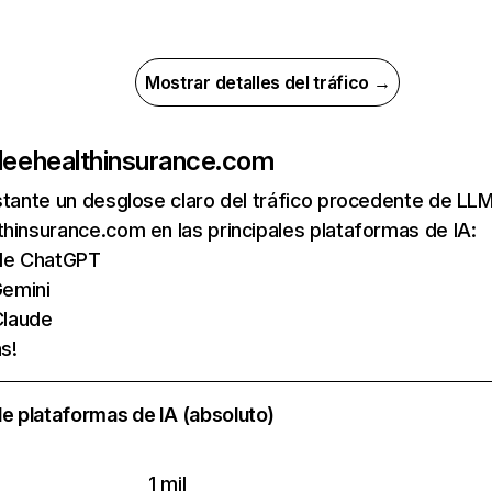
Mostrar detalles del tráfico →
de
ehealthinsurance.com
nstante un desglose claro del tráfico procedente de 
hinsurance.com en las principales plataformas de IA:
s de ChatGPT
emini
Claude
s!
e plataformas de IA (absoluto)
1 mil