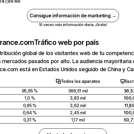
247,99 mil
Consigue información de marketing →
10 veces más información diaria. ¡Gratis!
urance.com
Tráfico web por país
stribución global de los visitantes web de tu competen
 mercados pasados por alto. La audiencia mayoritaria
nce.com está en Estados Unidos seguido de China y Ca
Todos los aparatos
Escr
95,95 %
366,51 mil
36,5
1,0 %
3,83 mil
100,
0,95 %
3,62 mil
11,8
0,64 %
2,45 mil
100,
0,31 %
1,17 mil
50,7