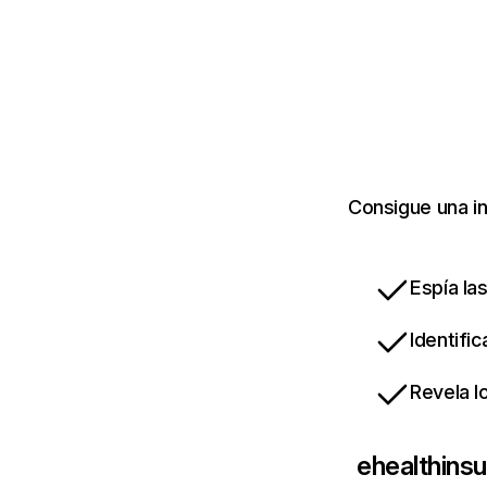
Consigue una i
Espía la
Identifi
Revela l
ehealthins