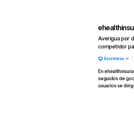
ehealthins
Averigua por d
competidor par
Escritorio
En ehealthinsura
seguidos de goog
usuarios se dir