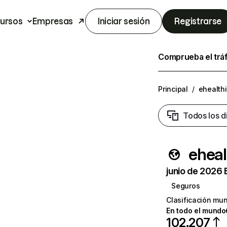
ursos
Empresas
Iniciar sesión
Registrarse
Comprueba el trá
Principal
/
ehealth
Todos los d
eheal
junio de 2026 
Seguros
Clasificación mun
En todo el mundo
102.207