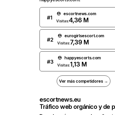
escortnews.com
#
1
4,36 M
Visitas:
eurogirlsescort.com
#
2
7,39 M
Visitas:
happyescorts.com
#
3
1,13 M
Visitas:
Ver más competidores →
escortnews.eu
Tráfico web orgánico y de 