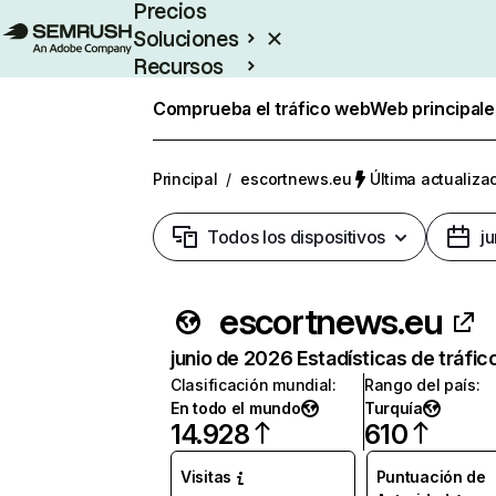
Precios
Soluciones
Recursos
Empresas
Comprueba el tráfico web
Web principale
Principal
/
escortnews.eu
Última actualizac
Todos los dispositivos
j
escortnews.eu
junio de 2026 Estadísticas de tráfic
Clasificación mundial
:
Rango del país
:
En todo el mundo
Turquía
14.928
610
Visitas
Puntuación de