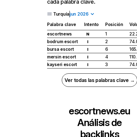
cada palabra clave.
Turquía
jun 2026
Palabra clave
Intento
Posición
Vo
escortnews
1
22.
N
bodrum escort
2
74.
I
bursa escort
6
165
I
mersin escort
4
110
I
kayseri escort
3
74.
I
Ver todas las palabras clave →
escortnews.eu
Análisis de
backlinks