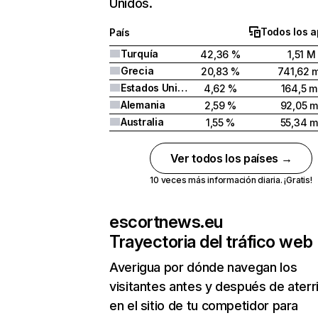
Unidos.
Todos los a
País
Turquía
42,36 %
1,51 M
Grecia
20,83 %
741,62 m
Estados Unidos
4,62 %
164,5 mi
Alemania
2,59 %
92,05 m
Australia
1,55 %
55,34 m
Ver todos los países →
10 veces más información diaria. ¡Gratis!
escortnews.eu
Trayectoria del tráfico web
Averigua por dónde navegan los
visitantes antes y después de aterr
en el sitio de tu competidor para