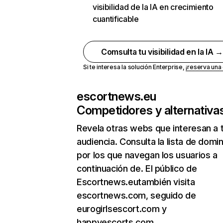
visibilidad de la IA en crecimiento
cuantificable
Comsulta tu visibilidad en la IA 
Si te interesa la solución Enterprise,
¡reserva un
escortnews.eu
Competidores y alternativa
Revela otras webs que interesan a 
audiencia. Consulta la lista de domi
por los que navegan los usuarios a
continuación de. El público de
Escortnews.eutambién visita
escortnews.com, seguido de
eurogirlsescort.com y
happyescorts.com.