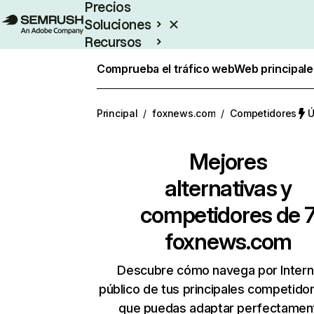
Precios
Soluciones
Recursos
Empresas
Comprueba el tráfico web
Web principale
Principal
/
foxnews.com
/
Competidores
Ú
Mejores
alternativas y
competidores de 
foxnews.com
Descubre cómo navega por Intern
público de tus principales competido
que puedas adaptar perfectament