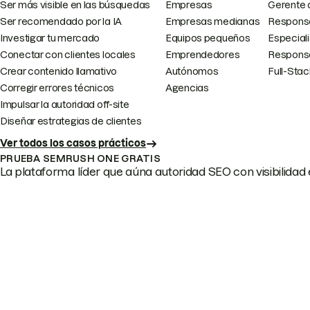
Ser más visible en las búsquedas
Empresas
Gerente 
Ser recomendado por la IA
Empresas medianas
Responsa
Investigar tu mercado
Equipos pequeños
Especial
Conectar con clientes locales
Emprendedores
Responsa
Crear contenido llamativo
Autónomos
Full-Sta
Corregir errores técnicos
Agencias
Impulsar la autoridad off-site
Diseñar estrategias de clientes
Ver todos los casos prácticos
PRUEBA SEMRUSH ONE GRATIS
La plataforma líder que aúna autoridad SEO con visibilidad e