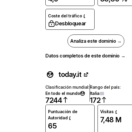
Coste del tráfico
Desbloquear
Analiza este dominio →
Datos completos de este dominio →
today.it
Clasificación mundial
:
Rango del país
:
En todo el mundo
Italia
7244
172
Puntuación de
Visitas
Autoridad
7,48 M
65