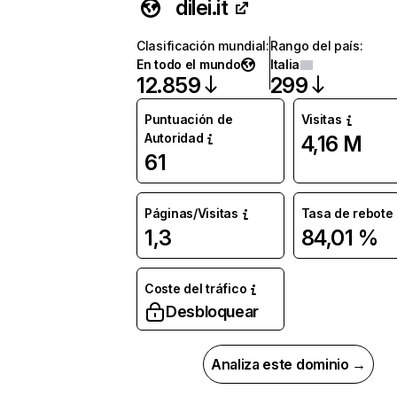
dilei.it
Clasificación mundial
:
Rango del país
:
En todo el mundo
Italia
12.859
299
Puntuación de
Visitas
Autoridad
4,16 M
61
Páginas/Visitas
Tasa de rebote
1,3
84,01 %
Coste del tráfico
Desbloquear
Analiza este dominio →