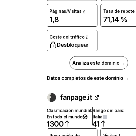
Páginas/Visitas
Tasa de rebote
1,8
71,14 %
Coste del tráfico
Desbloquear
Analiza este dominio →
Datos completos de este dominio →
fanpage.it
Clasificación mundial
:
Rango del país
:
En todo el mundo
Italia
1300
41
Puntuación de
Visitas