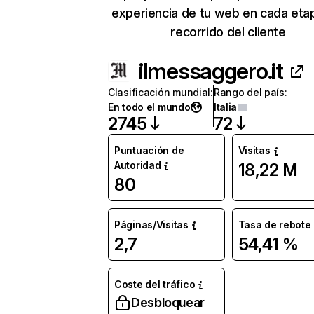
experiencia de tu web en cada eta
recorrido del cliente
ilmessaggero.it
Clasificación mundial
:
Rango del país
:
En todo el mundo
Italia
2745
72
Puntuación de
Visitas
Autoridad
18,22 M
80
Páginas/Visitas
Tasa de rebote
2,7
54,41 %
Coste del tráfico
Desbloquear