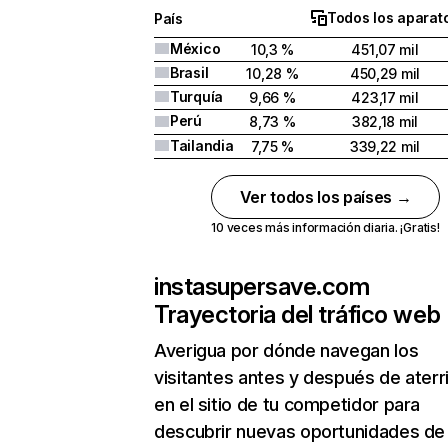
Todos los aparat
País
México
10,3 %
451,07 mil
Brasil
10,28 %
450,29 mil
Turquía
9,66 %
423,17 mil
Perú
8,73 %
382,18 mil
Tailandia
7,75 %
339,22 mil
Ver todos los países →
10 veces más información diaria. ¡Gratis!
instasupersave.com
Trayectoria del tráfico web
Averigua por dónde navegan los
visitantes antes y después de aterr
en el sitio de tu competidor para
descubrir nuevas oportunidades de