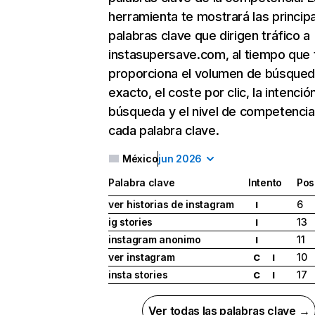
herramienta te mostrará las princip
palabras clave que dirigen tráfico a
instasupersave.com, al tiempo que 
proporciona el volumen de búsque
exacto, el coste por clic, la intenció
búsqueda y el nivel de competencia
cada palabra clave.
México
jun 2026
Palabra clave
Intento
Pos
ver historias de instagram
6
I
ig stories
13
I
instagram anonimo
11
I
ver instagram
10
C
I
insta stories
17
C
I
Ver todas las palabras clave →