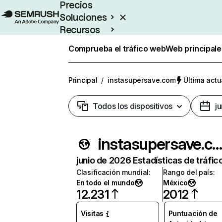
Precios
Soluciones
Recursos
Empresas
Comprueba el tráfico web
Web principale
Principal
/
instasupersave.com
Última actu
Todos los dispositivos
j
instasupersave.co
junio de 2026 Estadísticas de tráfic
Clasificación mundial
:
Rango del país
:
En todo el mundo
México
12.231
2012
Visitas
Puntuación de