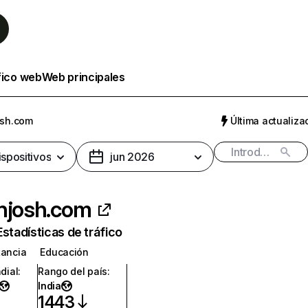
fico web
Web principales
osh.com
Última actualizac
ispositivos
jun 2026
njosh.com
Estadísticas de tráfico
tancia
Educación
dial
:
Rango del país
:
India
1443