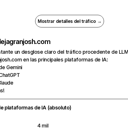
Mostrar detalles del tráfico →
de
jagranjosh.com
nstante un desglose claro del tráfico procedente de 
josh.com en las principales plataformas de IA:
 de Gemini
 ChatGPT
laude
s!
e plataformas de IA (absoluto)
4 mil