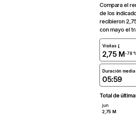
Compara el re
de los indicad
recibieron 2,7
con mayo el tr
Visitas
2,75 M
-78 
Duración media d
05:59
Total de últim
jun
2,75 M