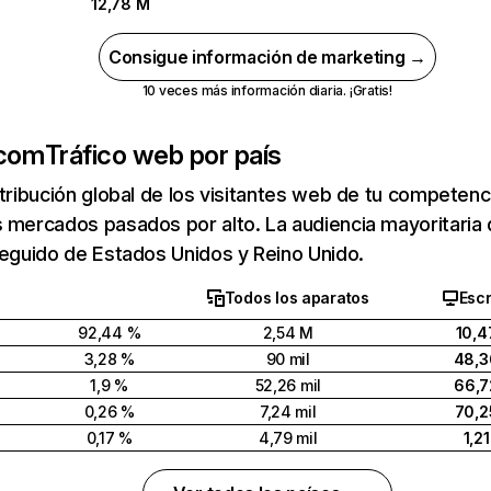
12,78 M
Consigue información de marketing →
10 veces más información diaria. ¡Gratis!
.com
Tráfico web por país
stribución global de los visitantes web de tu competen
s mercados pasados por alto. La audiencia mayoritaria
seguido de Estados Unidos y Reino Unido.
Todos los aparatos
Escr
92,44 %
2,54 M
10,4
3,28 %
90 mil
48,3
1,9 %
52,26 mil
66,7
0,26 %
7,24 mil
70,2
0,17 %
4,79 mil
1,2