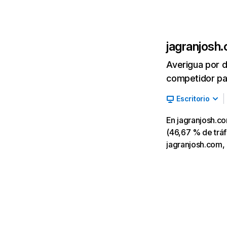
jagranjosh
Averigua por d
competidor par
Escritorio
En jagranjosh.c
(46,67 % de tráfi
jagranjosh.com, 