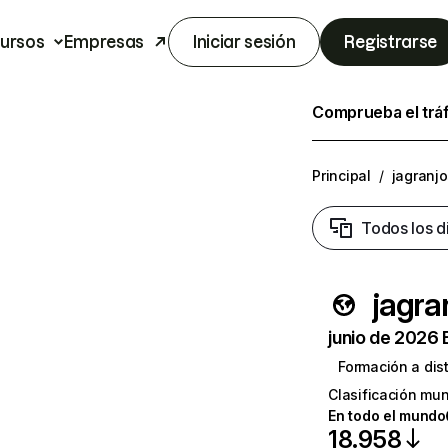
ursos
Empresas
Iniciar sesión
Registrarse
Comprueba el trá
Principal
/
jagranj
Todos los d
jagra
junio de 2026 
Formación a dis
Clasificación mun
En todo el mundo
18.958