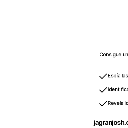
Consigue un
Espía la
Identifi
Revela l
jagranjosh