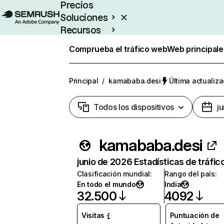
Precios
Soluciones
Recursos
Empresas
Comprueba el tráfico web
Web principale
Principal
/
kamababa.desi
Última actualiza
Todos los dispositivos
j
kamababa.desi
junio de 2026 Estadísticas de tráfic
Clasificación mundial
:
Rango del país
:
En todo el mundo
India
32.500
4092
Visitas
Puntuación de