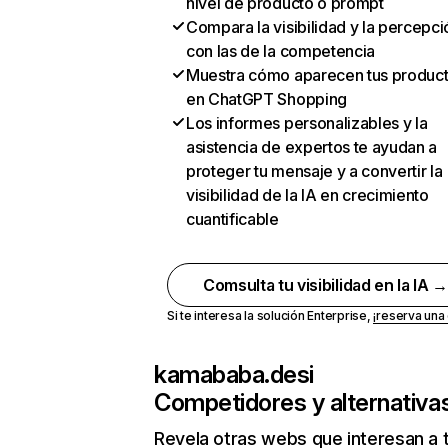
nivel de producto o prompt
Compara la visibilidad y la percepci
con las de la competencia
Muestra cómo aparecen tus produc
en ChatGPT Shopping
Los informes personalizables y la
asistencia de expertos te ayudan a
proteger tu mensaje y a convertir la
visibilidad de la IA en crecimiento
cuantificable
Comsulta tu visibilidad en la IA 
Si te interesa la solución Enterprise,
¡reserva un
kamababa.desi
Competidores y alternativa
Revela otras webs que interesan a 