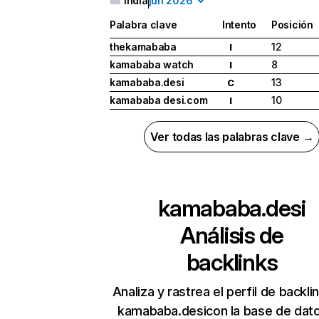
India
jun 2026
Palabra clave
Intento
Posición
thekamababa
12
I
kamababa watch
8
I
kamababa.desi
13
C
kamababa desi.com
10
I
Ver todas las palabras clave →
kamababa.desi
Análisis de
backlinks
Analiza y rastrea el perfil de backli
kamababa.desicon la base de dat