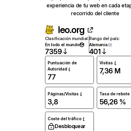
experiencia de tu web en cada eta
recorrido del cliente
leo.org
Clasificación mundial
:
Rango del país
:
En todo el mundo
Alemania
7359
401
Puntuación de
Visitas
Autoridad
7,36 M
77
Páginas/Visitas
Tasa de rebote
3,8
56,26 %
Coste del tráfico
Desbloquear