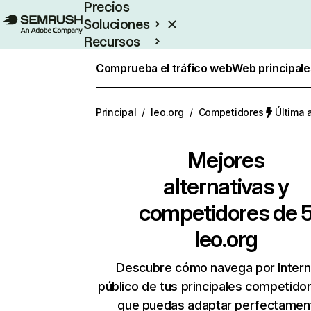
Precios
Soluciones
Recursos
Empresas
Comprueba el tráfico web
Web principale
Principal
/
leo.org
/
Competidores
Última 
Mejores
alternativas y
competidores de 
leo.org
Descubre cómo navega por Intern
público de tus principales competido
que puedas adaptar perfectament