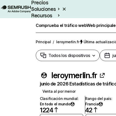
Precios
Soluciones
Recursos
Empresas
Comprueba el tráfico web
Web principale
Principal
/
leroymerlin.fr
Última actualizaci
Todos los dispositivos
j
leroymerlin.fr
junio de 2026 Estadísticas de tráfic
Venta al por menor
Clasificación mundial
:
Rango del país
:
En todo el mundo
Francia
1224
42