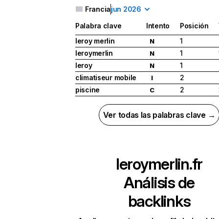
Francia
jun 2026
Palabra clave
Intento
Posición
leroy merlin
1
N
leroymerlin
1
N
leroy
1
N
climatiseur mobile
2
I
piscine
2
C
Ver todas las palabras clave →
leroymerlin.fr
Análisis de
backlinks