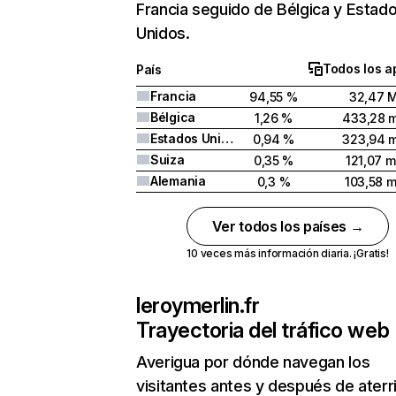
Francia seguido de Bélgica y Estad
Unidos.
Todos los a
País
Francia
94,55 %
32,47 
Bélgica
1,26 %
433,28 m
Estados Unidos
0,94 %
323,94 m
Suiza
0,35 %
121,07 m
Alemania
0,3 %
103,58 m
Ver todos los países →
10 veces más información diaria. ¡Gratis!
leroymerlin.fr
Trayectoria del tráfico web
Averigua por dónde navegan los
visitantes antes y después de aterr