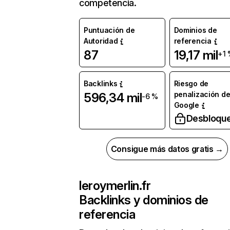
competencia.
Puntuación de
Dominios de
Autoridad
referencia
87
19,17 mil
+1
Backlinks
Riesgo de
penalización d
596,34 mil
-6 %
Google
Desbloqu
Consigue más datos gratis →
leroymerlin.fr
Backlinks y dominios de
referencia