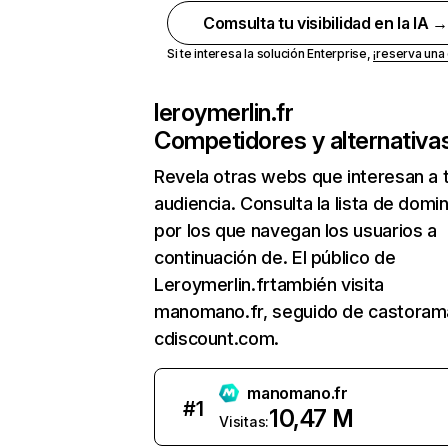
Comsulta tu visibilidad en la IA 
Si te interesa la solución Enterprise,
¡reserva un
leroymerlin.fr
Competidores y alternativa
Revela otras webs que interesan a 
audiencia. Consulta la lista de domi
por los que navegan los usuarios a
continuación de. El público de
Leroymerlin.frtambién visita
manomano.fr, seguido de castorama
cdiscount.com.
manomano.fr
#
1
10,47 M
Visitas: