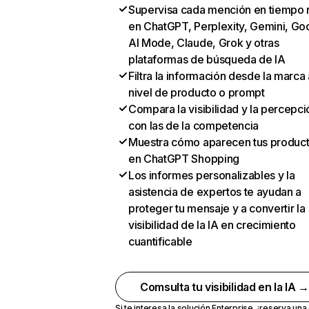
Supervisa cada mención en tiempo 
en ChatGPT, Perplexity, Gemini, Go
AI Mode, Claude, Grok y otras
plataformas de búsqueda de IA
Filtra la información desde la marca 
nivel de producto o prompt
Compara la visibilidad y la percepci
con las de la competencia
Muestra cómo aparecen tus produc
en ChatGPT Shopping
Los informes personalizables y la
asistencia de expertos te ayudan a
proteger tu mensaje y a convertir la
visibilidad de la IA en crecimiento
cuantificable
Comsulta tu visibilidad en la IA 
Si te interesa la solución Enterprise,
¡reserva un