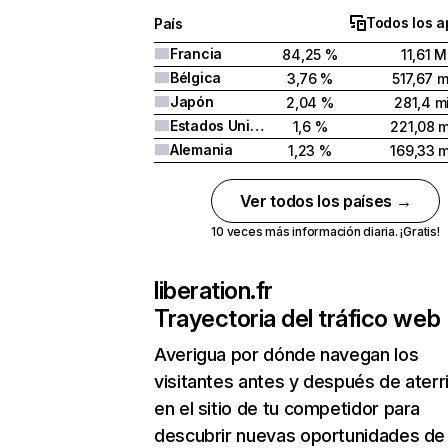
Todos los a
País
Francia
84,25 %
11,61 M
Bélgica
3,76 %
517,67 m
Japón
2,04 %
281,4 mi
Estados Unidos
1,6 %
221,08 m
Alemania
1,23 %
169,33 m
Ver todos los países →
10 veces más información diaria. ¡Gratis!
liberation.fr
Trayectoria del tráfico web
Averigua por dónde navegan los
visitantes antes y después de aterr
en el sitio de tu competidor para
descubrir nuevas oportunidades de