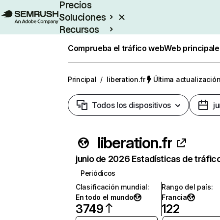
Precios
Soluciones
Recursos
Empresas
Comprueba el tráfico web
Web principale
Principal
/
liberation.fr
Última actualización
Todos los dispositivos
j
liberation.fr
junio de 2026 Estadísticas de tráfic
Periódicos
Clasificación mundial
:
Rango del país
:
En todo el mundo
Francia
3749
122