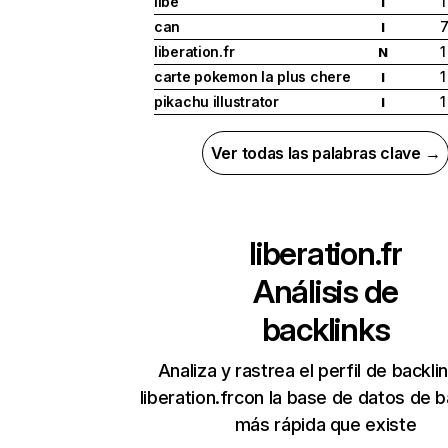
libé
1
I
can
I
liberation.fr
1
N
carte pokemon la plus chere
1
I
pikachu illustrator
1
I
Ver todas las palabras clave →
liberation.fr
Análisis de
backlinks
Analiza y rastrea el perfil de backli
liberation.frcon la base de datos de b
más rápida que existe